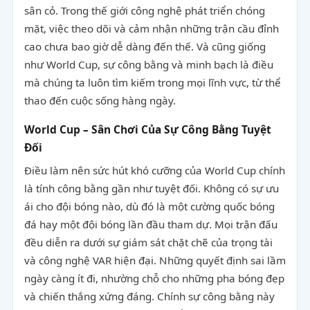
sân cỏ. Trong thế giới công nghệ phát triển chóng
mặt, việc theo dõi và cảm nhận những trận cầu đỉnh
cao chưa bao giờ dễ dàng đến thế. Và cũng giống
như World Cup, sự công bằng và minh bạch là điều
mà chúng ta luôn tìm kiếm trong mọi lĩnh vực, từ thể
thao đến cuộc sống hàng ngày.
World Cup – Sân Chơi Của Sự Công Bằng Tuyệt
Đối
Điều làm nên sức hút khó cưỡng của World Cup chính
là tính công bằng gần như tuyệt đối. Không có sự ưu
ái cho đội bóng nào, dù đó là một cường quốc bóng
đá hay một đội bóng lần đầu tham dự. Mọi trận đấu
đều diễn ra dưới sự giám sát chặt chẽ của trọng tài
và công nghệ VAR hiện đại. Những quyết định sai lầm
ngày càng ít đi, nhường chỗ cho những pha bóng đẹp
và chiến thắng xứng đáng. Chính sự công bằng này