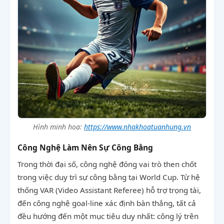
Hình minh hoạ:
https://www.nhakhoatuanhung.vn
Công Nghệ Làm Nên Sự Công Bằng
Trong thời đại số, công nghệ đóng vai trò then chốt
trong việc duy trì sự công bằng tại World Cup. Từ hệ
thống VAR (Video Assistant Referee) hỗ trợ trọng tài,
đến công nghệ goal-line xác định bàn thắng, tất cả
đều hướng đến một mục tiêu duy nhất: công lý trên