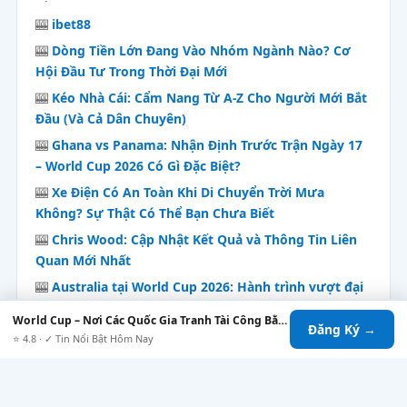
🎰
ibet88
🎰
Dòng Tiền Lớn Đang Vào Nhóm Ngành Nào? Cơ
Hội Đầu Tư Trong Thời Đại Mới
🎰
Kéo Nhà Cái: Cẩm Nang Từ A-Z Cho Người Mới Bắt
Đầu (Và Cả Dân Chuyên)
🎰
Ghana vs Panama: Nhận Định Trước Trận Ngày 17
– World Cup 2026 Có Gì Đặc Biệt?
🎰
Xe Điện Có An Toàn Khi Di Chuyển Trời Mưa
Không? Sự Thật Có Thể Bạn Chưa Biết
🎰
Chris Wood: Cập Nhật Kết Quả và Thông Tin Liên
Quan Mới Nhất
🎰
Australia tại World Cup 2026: Hành trình vượt đại
dương và những kết quả đáng chú ý
World Cup – Nơi Các Quốc Gia Tranh Tài Công Bằng và Tinh Thần Thể Thao
Đăng Ký →
🎰
iwin68
⭐ 4.8 · ✓ Tin Nổi Bật Hôm Nay
© 2026 vantaiducduydaknong.com — Nhà Cái Uy Tín