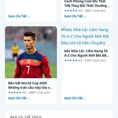
Cách Phòng Cúm Khi Thời
Tiết Thay Đổi Thất Thường:
Bí Kíp "Bỏ Túi" Cho Cả Nhà
★★★★★
4.8 · 2860+ lượt xem
Xem Chi Tiết →
Xem Chi Tiết →
Kéo Nhà Cái: Cẩm Nang Từ
A-Z Cho Người Mới Bắt Đầu
(Và Cả Dân Chuyên)
★★★★★
4.8 · 2328+ lượt xem
Bán kết World Cup 2026:
Những trận cầu nảy lửa và
bất ngờ khó đoán
★★★★★
4.8 · 2889+ lượt xem
Xem Chi Tiết →
Xem Chi Tiết →
BẠN CÓ THỂ THÍCH