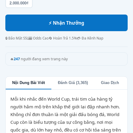
2.000.000₫
⚡ Nhận Thưởng
🔒 Bảo Mật SSL
🎰 Odds Cao
🔄 Hoàn Trả 1.5%
💳 Đa Kênh Nạp
🔥
247
người đang xem trang này
Nội Dung Bài Viết
Đánh Giá (3,365)
Giao Dịch
Mỗi khi nhắc đến World Cup, trái tim của hàng tỷ
người hâm mộ trên khắp thế giới lại đập nhanh hơn.
Không chỉ đơn thuần là một giải đấu bóng đá, World
Cup còn là biểu tượng của sự công bằng, nơi mọi
quốc gia, dù lớn hay nhỏ, đều có cơ hội tỏa sáng trên