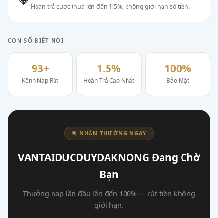
Hoàn trả cược thua lên đến 1.5%, không giới hạn số tiền.
CON SỐ BIẾT NÓI
93+
1.5%
100%
Kênh Nạp Rút
Hoàn Trả Cao Nhất
Bảo Mật
🎯 NHẬN THƯỞNG NGAY
VANTAIDUCDUYDAKNONG Đang Chờ
Bạn
Thưởng nạp lần đầu lên đến 100% — rút tiền không
giới hạn.