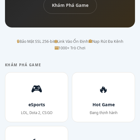
Khám Phá Game
🔒
Bảo Mật SSL 256-bit
🌐
Link Vào Ổn Định
🏦
Nạp Rút Đa Kênh
🎰
1000+ Trò Chơi
KHÁM PHÁ GAME
🎮
🔥
eSports
Hot Game
LOL, Dota 2, CS:GO
Đang thịnh hành