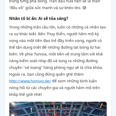
trong từng pha bóng. Trận đấu hứa hẹn sẽ là màn
"đấu võ" giữa sức mạnh và sự khéo léo. 😅
Nhân tố bí ẩn: Ai sẽ tỏa sáng?
Trong những trận cầu lớn, luôn có những cá nhân tạo
ra sự khác biệt. Bên Thụy Điển, người hâm mộ kỳ
vọng vào một tiền đạo trẻ đầy triển vọng, người có
thể tận dụng triệt để những đường tạt bóng từ hai
biên. Về phía Tunisia, một tiền vệ trung tâm với khả
năng kiểm soát nhịp độ và tung ra những đường
chuyền "xé toang" hàng phòng ngự sẽ là chìa khóa.
Ngoài ra, bạn cũng đừng quên ghé thăm
http://www.homixy.de/
để xem những bình luận
nóng hổi từ các chuyên gia và người hâm mộ trên
khắp thế giới nhé!