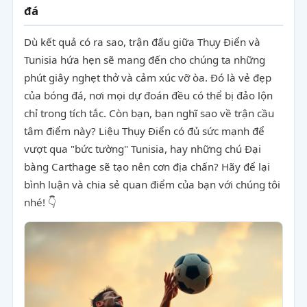
đá
Dù kết quả có ra sao, trận đấu giữa Thụy Điển và
Tunisia hứa hẹn sẽ mang đến cho chúng ta những
phút giây nghẹt thở và cảm xúc vỡ òa. Đó là vẻ đẹp
của bóng đá, nơi mọi dự đoán đều có thể bị đảo lộn
chỉ trong tích tắc. Còn bạn, bạn nghĩ sao về trận cầu
tâm điểm này? Liệu Thụy Điển có đủ sức mạnh để
vượt qua "bức tường" Tunisia, hay những chú Đại
bàng Carthage sẽ tạo nên cơn địa chấn? Hãy để lại
bình luận và chia sẻ quan điểm của bạn với chúng tôi
nhé! 👇