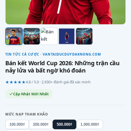
TIN TỨC CÁ CƯỢC · VANTAIDUCDUYDAKNONG.COM
Bán kết World Cup 2026: Những trận cầu
nảy lửa và bất ngờ khó đoán
★★★★★
4.8 / 5.0 · 2,930+ đánh giá đã xác minh
Cập Nhật Mới Nhất
MỨC NẠP THAM KHẢO
100.000₫
200.000₫
500.000₫
1.000.000₫