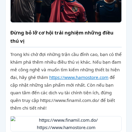
Đừng bỏ lỡ cơ hội trải nghiệm những điều
thú vị
Trong khi chờ đợi những trận cầu đỉnh cao, bạn có thể
khám phá thêm nhiều điều thú vị khác. Nếu bạn đam
mê công nghệ và muốn tìm kiếm những thiết bị hiện
đại, hãy ghé thăm
https://www.hamostore.com
để
cập nhật những sản phẩm mới nhất. Còn nếu bạn
quan tâm đến các dịch vụ tài chính tiện ích, đừng
quên truy cập https://www.finamil.com.do/ để biết
thêm chi tiết nhé!