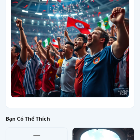
Bạn Có Thể Thích
—