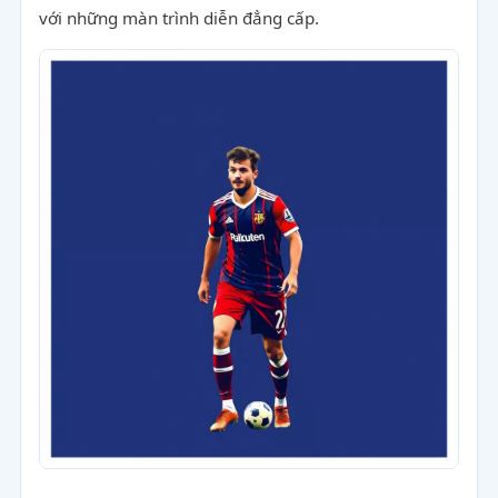
với những màn trình diễn đẳng cấp.