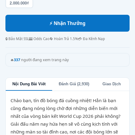
2.000.000₫
⚡ Nhận Thưởng
🔒 Bảo Mật SSL
🎰 Odds Cao
🔄 Hoàn Trả 1.5%
💳 Đa Kênh Nạp
🔥
337
người đang xem trang này
Nội Dung Bài Viết
Đánh Giá (2,930)
Giao Dịch
Chào bạn, tín đồ bóng đá cuồng nhiệt! Hẳn là bạn
cũng đang nóng lòng chờ đợi những diễn biến mới
nhất của vòng bán kết World Cup 2026 phải không?
Giải đấu năm nay hứa hẹn sẽ vô cùng kịch tính với
những màn so tài đỉnh cao, nơi các đội bóng lớn sẽ