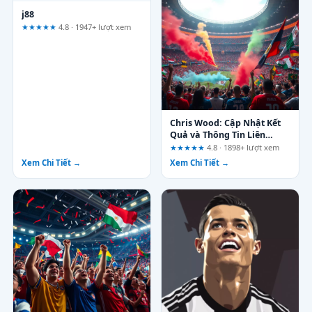
j88
★★★★★
4.8 · 1947+ lượt xem
Chris Wood: Cập Nhật Kết
Quả và Thông Tin Liên
Quan Mới Nhất
★★★★★
4.8 · 1898+ lượt xem
Xem Chi Tiết →
Xem Chi Tiết →