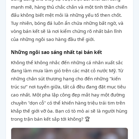
mạnh mẽ, hàng thủ chắc chắn và một tinh thần chiến
đấu không biết mệt mỏi là những yếu tố then chốt.
Tuy nhiên, bóng đá luôn ẩn chứa những bất ngờ, và
vòng bán kết sẽ là nơi kiểm chứng rõ nhất bản lĩnh
của những ngôi sao hàng đầu thế giới.
Những ngôi sao sáng nhất tại bán kết
Không thể không nhắc đến những cá nhân xuất sắc
đang làm mưa làm gió trên các mặt cỏ nước Mỹ. Từ
những chân sút thượng hạng cho đến những "kiến
trúc sư" nơi tuyến giữa, tất cả đều đang đặt mục tiêu
cao nhất. Một pha lập công đẹp mắt hay một đường
chuyền "dọn cỗ" có thể khiến hàng triệu trái tim trên
khắp thế giới vỡ òa. Bạn có tò mò ai sẽ là người hùng
trong trận bán kết sắp tới không? 🏆