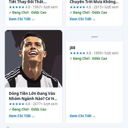
Tiết Thay Đổi Thất
Chuyển Trời Mưa Không?
Thường: Bí Kíp "Bỏ Túi"
Sự Thật Có Thể Bạn Chưa
★★★★★
4.8 · 1967+ lượt xem
★★★★★
4.8 · 2615+ lượt xem
Cho Cả Nhà
Biết
✓ Đang Chơi · Odds Cao
✓ Đang Chơi · Odds Cao
Xem Chi Tiết →
Xem Chi Tiết →
—
j88
★★★★★
4.8 · 1899+ lượt xem
✓ Đang Chơi · Odds Cao
Dòng Tiền Lớn Đang Vào
Nhóm Ngành Nào? Cơ Hội
Đầu Tư Trong Thời Đại
★★★★★
4.8 · 2677+ lượt xem
Mới
✓ Đang Chơi · Odds Cao
Xem Chi Tiết →
Xem Chi Tiết →