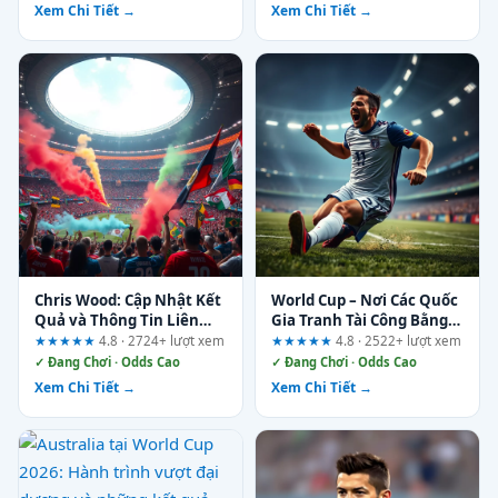
thuật
Xem Chi Tiết →
Xem Chi Tiết →
Chris Wood: Cập Nhật Kết
World Cup – Nơi Các Quốc
Quả và Thông Tin Liên
Gia Tranh Tài Công Bằng
Quan Mới Nhất
và Tinh Thần Thể Thao
★★★★★
4.8 · 2724+ lượt xem
★★★★★
4.8 · 2522+ lượt xem
✓ Đang Chơi · Odds Cao
✓ Đang Chơi · Odds Cao
Xem Chi Tiết →
Xem Chi Tiết →