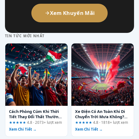
Xem Khuyến Mãi
TIN TỨC MỚI NHẤT
Cách Phòng Cúm Khi Thời
Xe Điện Có An Toàn Khi Di
Tiết Thay Đổi Thất Thường:
Chuyển Trời Mưa Không?
Bí Kíp "Bỏ Túi" Cho Cả Nhà
Sự Thật Có Thể Bạn Chưa
★★★★★
4.8 · 2073+ lượt xem
★★★★★
4.8 · 1818+ lượt xem
Biết
Xem Chi Tiết →
Xem Chi Tiết →