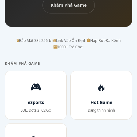
Khám Phá Game
🔒
Bảo Mật SSL 256-bit
🌐
Link Vào Ổn Định
🏦
Nạp Rút Đa Kênh
🎰
1000+ Trò Chơi
KHÁM PHÁ GAME
🎮
🔥
eSports
Hot Game
LOL, Dota 2, CS:GO
Đang thịnh hành