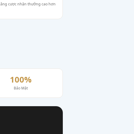
 thắng cược nhận thưởng cao hơn
100%
Bảo Mật