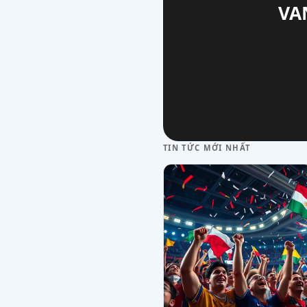
VA
TIN TỨC MỚI NHẤT