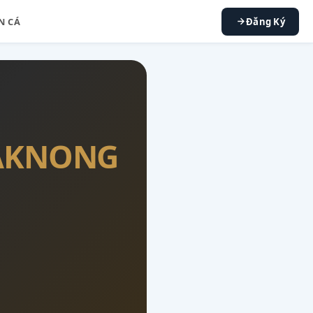
N CÁ
Đăng Ký
AKNONG