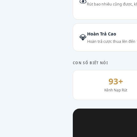
Rút bao nhiêu cũng được, kh
Hoàn Trả Cao
💎
Hoàn trả cược thua lên đến 
CON SỐ BIẾT NÓI
93+
Kênh Nạp Rút