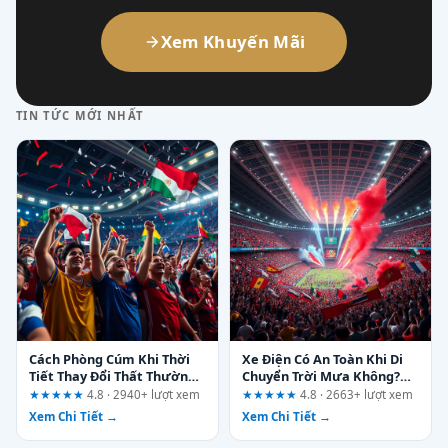
Xem Khuyến Mãi
TIN TỨC MỚI NHẤT
Cách Phòng Cúm Khi Thời
Xe Điện Có An Toàn Khi Di
Tiết Thay Đổi Thất Thường:
Chuyển Trời Mưa Không?
Bí Kíp "Bỏ Túi" Cho Cả Nhà
Sự Thật Có Thể Bạn Chưa
★★★★★
4.8 · 2940+ lượt xem
★★★★★
4.8 · 2663+ lượt xem
Biết
Xem Chi Tiết →
Xem Chi Tiết →