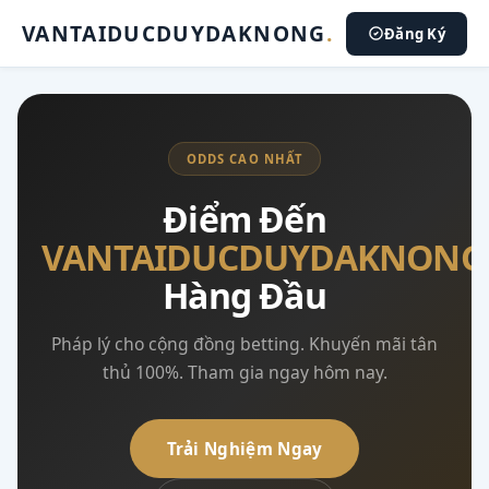
VANTAIDUCDUYDAKNONG
.
Đăng Ký
ODDS CAO NHẤT
Điểm Đến
VANTAIDUCDUYDAKNONG
Hàng Đầu
Pháp lý cho cộng đồng betting. Khuyến mãi tân
thủ 100%. Tham gia ngay hôm nay.
Trải Nghiệm Ngay