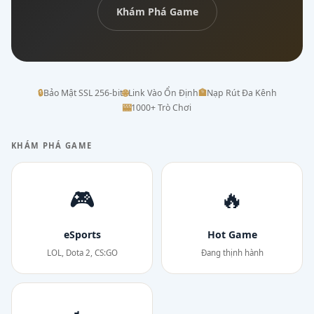
Khám Phá Game
🔒
Bảo Mật SSL 256-bit
🌐
Link Vào Ổn Định
🏦
Nạp Rút Đa Kênh
🎰
1000+ Trò Chơi
KHÁM PHÁ GAME
🎮
🔥
eSports
Hot Game
LOL, Dota 2, CS:GO
Đang thịnh hành