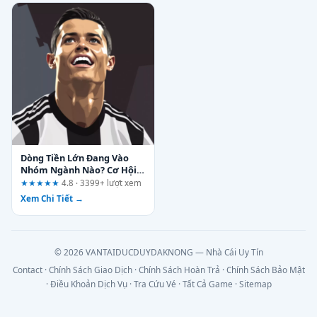
Dòng Tiền Lớn Đang Vào
Nhóm Ngành Nào? Cơ Hội
Đầu Tư Trong Thời Đại Mới
★★★★★
4.8 · 3399+ lượt xem
Xem Chi Tiết →
© 2026 VANTAIDUCDUYDAKNONG — Nhà Cái Uy Tín
Contact
·
Chính Sách Giao Dịch
·
Chính Sách Hoàn Trả
·
Chính Sách Bảo Mật
·
Điều Khoản Dịch Vụ
·
Tra Cứu Vé
·
Tất Cả Game
·
Sitemap