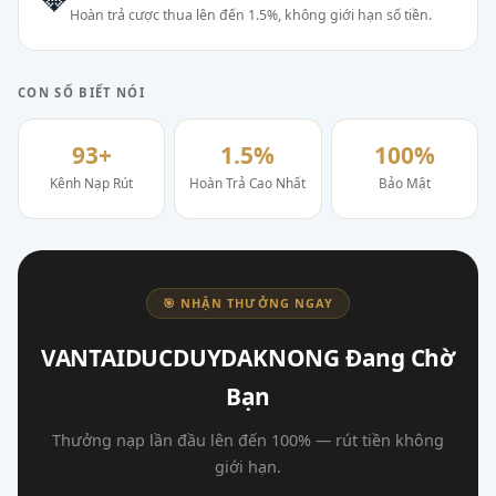
Hoàn trả cược thua lên đến 1.5%, không giới hạn số tiền.
CON SỐ BIẾT NÓI
93+
1.5%
100%
Kênh Nạp Rút
Hoàn Trả Cao Nhất
Bảo Mật
🎯 NHẬN THƯỞNG NGAY
VANTAIDUCDUYDAKNONG Đang Chờ
Bạn
Thưởng nạp lần đầu lên đến 100% — rút tiền không
giới hạn.