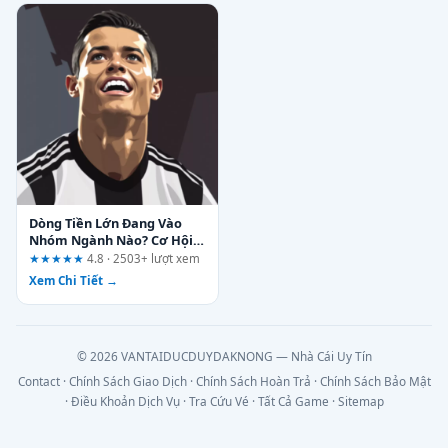
Dòng Tiền Lớn Đang Vào
Nhóm Ngành Nào? Cơ Hội
Đầu Tư Trong Thời Đại Mới
★★★★★
4.8 · 2503+ lượt xem
Xem Chi Tiết →
© 2026 VANTAIDUCDUYDAKNONG — Nhà Cái Uy Tín
Contact
·
Chính Sách Giao Dịch
·
Chính Sách Hoàn Trả
·
Chính Sách Bảo Mật
·
Điều Khoản Dịch Vụ
·
Tra Cứu Vé
·
Tất Cả Game
·
Sitemap