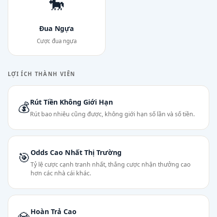
🐎
Đua Ngựa
Cược đua ngựa
LỢI ÍCH THÀNH VIÊN
Rút Tiền Không Giới Hạn
💰
Rút bao nhiêu cũng được, không giới hạn số lần và số tiền.
Odds Cao Nhất Thị Trường
🎯
Tỷ lệ cược cạnh tranh nhất, thắng cược nhận thưởng cao
hơn các nhà cái khác.
Hoàn Trả Cao
💎