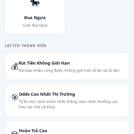
🐎
Đua Ngựa
Cược đua ngựa
LỢI ÍCH THÀNH VIÊN
Rút Tiền Không Giới Hạn
💰
Rút bao nhiêu cũng được, không giới hạn số lần và số tiền.
Odds Cao Nhất Thị Trường
🎯
Tỷ lệ cược cạnh tranh nhất, thắng cược nhận thưởng cao
hơn các nhà cái khác.
Hoàn Trả Cao
💎