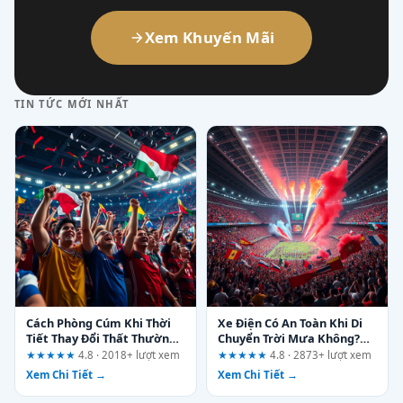
Xem Khuyến Mãi
TIN TỨC MỚI NHẤT
Cách Phòng Cúm Khi Thời
Xe Điện Có An Toàn Khi Di
Tiết Thay Đổi Thất Thường:
Chuyển Trời Mưa Không?
Bí Kíp "Bỏ Túi" Cho Cả Nhà
Sự Thật Có Thể Bạn Chưa
★★★★★
4.8 · 2018+ lượt xem
★★★★★
4.8 · 2873+ lượt xem
Biết
Xem Chi Tiết →
Xem Chi Tiết →