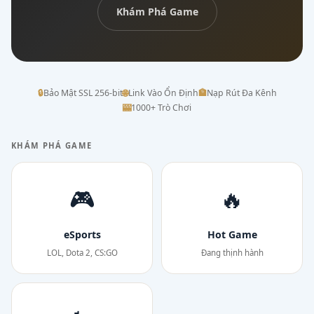
Khám Phá Game
🔒
Bảo Mật SSL 256-bit
🌐
Link Vào Ổn Định
🏦
Nạp Rút Đa Kênh
🎰
1000+ Trò Chơi
KHÁM PHÁ GAME
🎮
🔥
eSports
Hot Game
LOL, Dota 2, CS:GO
Đang thịnh hành