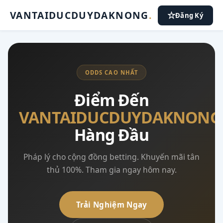
VANTAIDUCDUYDAKNONG
.
Đăng Ký
ODDS CAO NHẤT
Điểm Đến
VANTAIDUCDUYDAKNONG
Hàng Đầu
Pháp lý cho cộng đồng betting. Khuyến mãi tân
thủ 100%. Tham gia ngay hôm nay.
Trải Nghiệm Ngay