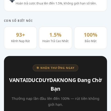
Hoàn trả cược thua lên đến 1.5%, không giới hạn số tiền.
CON SỐ BIẾT NÓI
93+
1.5%
100%
Kênh Nạp Rút
Hoàn Trả Cao Nhất
Bảo Mật
🎯 NHẬN THƯỞNG NGAY
VANTAIDUCDUYDAKNONG Đang Chờ
Bạn
Thưởng nạp lần đầu lên đến 100% — rút tiền không
giới hạn.