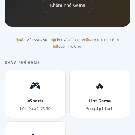
Khám Phá Game
🔒
Bảo Mật SSL 256-bit
🌐
Link Vào Ổn Định
🏦
Nạp Rút Đa Kênh
🎰
1000+ Trò Chơi
KHÁM PHÁ GAME
🎮
🔥
eSports
Hot Game
LOL, Dota 2, CS:GO
Đang thịnh hành